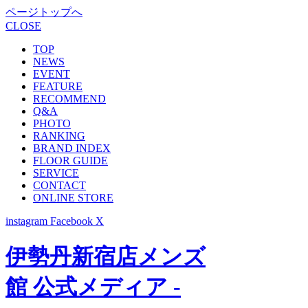
ページトップへ
CLOSE
TOP
NEWS
EVENT
FEATURE
RECOMMEND
Q&A
PHOTO
RANKING
BRAND INDEX
FLOOR GUIDE
SERVICE
CONTACT
ONLINE STORE
instagram
Facebook
X
伊勢丹新宿店メンズ
館 公式メディア -