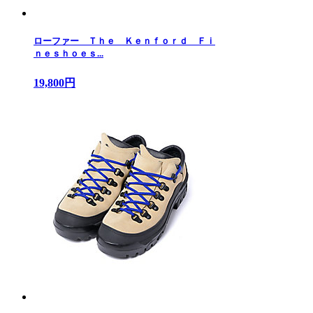
ローファー Ｔｈｅ Ｋｅｎｆｏｒｄ Ｆｉ
ｎｅｓｈｏｅｓ...
19,800円