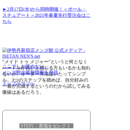
►2月17日(水)から同時開催！＜ポール・
スチュアート＞2021年春夏先行受注会はこ
ちら
“メイド トゥ メジャー”というと何となく
ここでしか読めない、
ハードルが高いと感じる方もいるかも知れ
メンズ館の最新情報を発信
ないが、オーダー方法はいたってシンプ
ル。3つのステップを踏めば、自分好みの
トップページへ
一着が完成するというのだから試してみる
価値はあるだろう。
STEP1：表地をセレクト