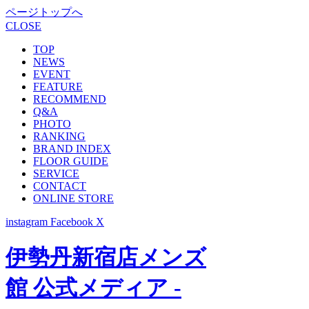
ページトップへ
CLOSE
TOP
NEWS
EVENT
FEATURE
RECOMMEND
Q&A
PHOTO
RANKING
BRAND INDEX
FLOOR GUIDE
SERVICE
CONTACT
ONLINE STORE
instagram
Facebook
X
伊勢丹新宿店メンズ
館 公式メディア -