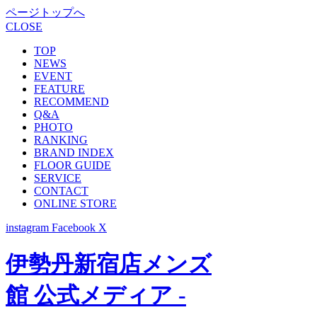
ページトップへ
CLOSE
TOP
NEWS
EVENT
FEATURE
RECOMMEND
Q&A
PHOTO
RANKING
BRAND INDEX
FLOOR GUIDE
SERVICE
CONTACT
ONLINE STORE
instagram
Facebook
X
伊勢丹新宿店メンズ
館 公式メディア -