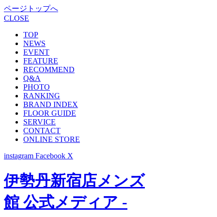
ページトップへ
CLOSE
TOP
NEWS
EVENT
FEATURE
RECOMMEND
Q&A
PHOTO
RANKING
BRAND INDEX
FLOOR GUIDE
SERVICE
CONTACT
ONLINE STORE
instagram
Facebook
X
伊勢丹新宿店メンズ
館 公式メディア -