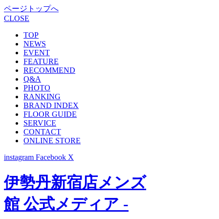
ページトップへ
CLOSE
TOP
NEWS
EVENT
FEATURE
RECOMMEND
Q&A
PHOTO
RANKING
BRAND INDEX
FLOOR GUIDE
SERVICE
CONTACT
ONLINE STORE
instagram
Facebook
X
伊勢丹新宿店メンズ
館 公式メディア -