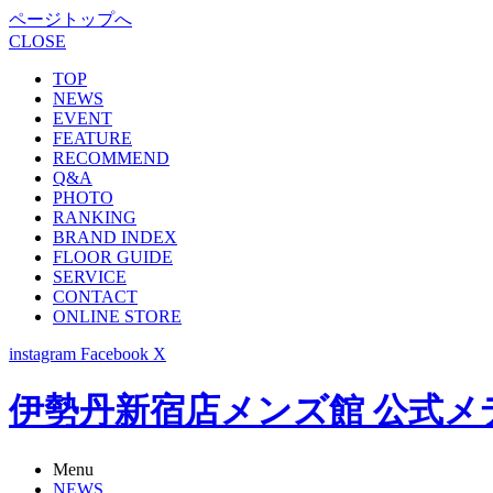
ページトップへ
CLOSE
TOP
NEWS
EVENT
FEATURE
RECOMMEND
Q&A
PHOTO
RANKING
BRAND INDEX
FLOOR GUIDE
SERVICE
CONTACT
ONLINE STORE
instagram
Facebook
X
伊勢丹新宿店メンズ館 公式メディア -
Menu
NEWS