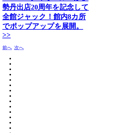
勢丹出店20周年を記念して
全館ジャック！館内8カ所
でポップアップを展開。
>>
前へ
次へ