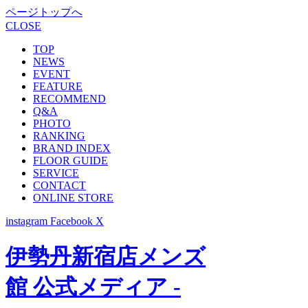
ページトップへ
CLOSE
TOP
NEWS
EVENT
FEATURE
RECOMMEND
Q&A
PHOTO
RANKING
BRAND INDEX
FLOOR GUIDE
SERVICE
CONTACT
ONLINE STORE
instagram
Facebook
X
伊勢丹新宿店メンズ
館 公式メディア -