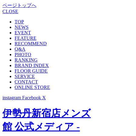
ページトップへ
CLOSE
TOP
NEWS
EVENT
FEATURE
RECOMMEND
Q&A
PHOTO
RANKING
BRAND INDEX
FLOOR GUIDE
SERVICE
CONTACT
ONLINE STORE
instagram
Facebook
X
伊勢丹新宿店メンズ
館 公式メディア -