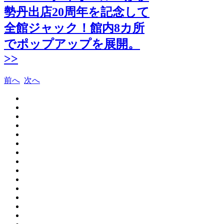
勢丹出店20周年を記念して
全館ジャック！館内8カ所
でポップアップを展開。
>>
前へ
次へ