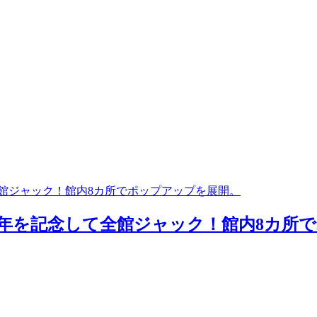
全館ジャック！館内8カ所でポップアップを展開。
0周年を記念して全館ジャック！館内8カ所で