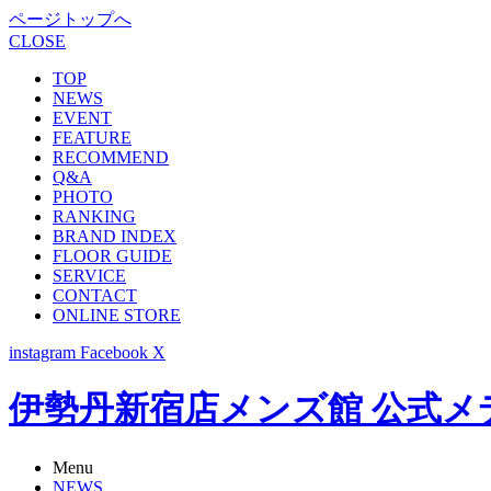
ページトップへ
CLOSE
TOP
NEWS
EVENT
FEATURE
RECOMMEND
Q&A
PHOTO
RANKING
BRAND INDEX
FLOOR GUIDE
SERVICE
CONTACT
ONLINE STORE
instagram
Facebook
X
伊勢丹新宿店メンズ館 公式メディア -
Menu
NEWS