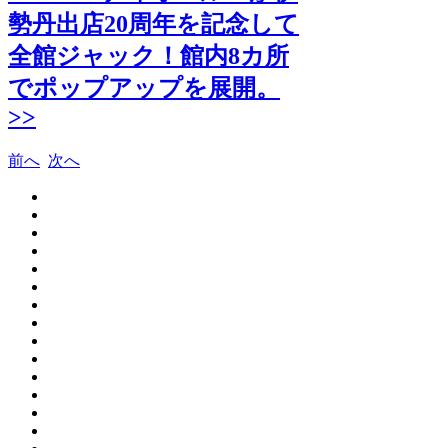
勢丹出店20周年を記念して
全館ジャック！館内8カ所
でポップアップを展開。
>>
前へ
次へ