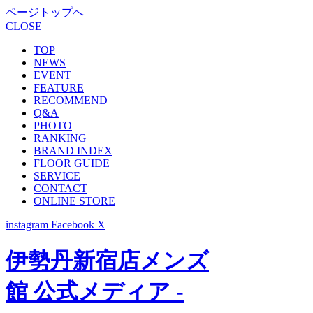
ページトップへ
CLOSE
TOP
NEWS
EVENT
FEATURE
RECOMMEND
Q&A
PHOTO
RANKING
BRAND INDEX
FLOOR GUIDE
SERVICE
CONTACT
ONLINE STORE
instagram
Facebook
X
伊勢丹新宿店メンズ
館 公式メディア -