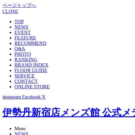
ページトップへ
CLOSE
TOP
NEWS
EVENT
FEATURE
RECOMMEND
Q&A
PHOTO
RANKING
BRAND INDEX
FLOOR GUIDE
SERVICE
CONTACT
ONLINE STORE
instagram
Facebook
X
伊勢丹新宿店メンズ館 公式メディア -
Menu
NEWS