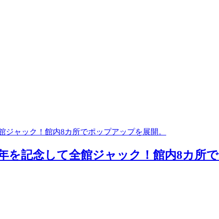
全館ジャック！館内8カ所でポップアップを展開。
0周年を記念して全館ジャック！館内8カ所で