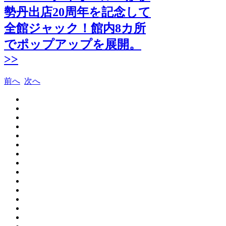
勢丹出店20周年を記念して
全館ジャック！館内8カ所
でポップアップを展開。
>>
前へ
次へ