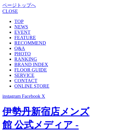
ページトップへ
CLOSE
TOP
NEWS
EVENT
FEATURE
RECOMMEND
Q&A
PHOTO
RANKING
BRAND INDEX
FLOOR GUIDE
SERVICE
CONTACT
ONLINE STORE
instagram
Facebook
X
伊勢丹新宿店メンズ
館 公式メディア -