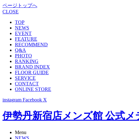
ページトップへ
CLOSE
TOP
NEWS
EVENT
FEATURE
RECOMMEND
Q&A
PHOTO
RANKING
BRAND INDEX
FLOOR GUIDE
SERVICE
CONTACT
ONLINE STORE
instagram
Facebook
X
伊勢丹新宿店メンズ館 公式メディア -
Menu
NEWS