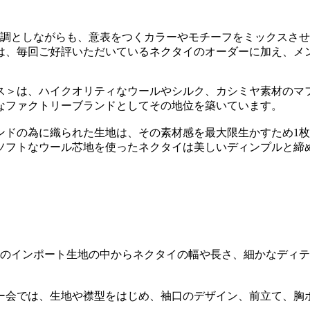
としながらも、意表をつくカラーやモチーフをミックスさせた斬
回は、毎回ご好評いただいているネクタイのオーダーに加え、
クス＞は、ハイクオリティなウールやシルク、カシミヤ素材の
なファクトリーブランドとしてその地位を築いています。
ンドの為に織られた生地は、その素材感を最大限生かすため1枚
ソフトなウール芯地を使ったネクタイは美しいディンプルと締
上のインポート生地の中からネクタイの幅や長さ、細かなディ
ー会では、生地や襟型をはじめ、袖口のデザイン、前立て、胸