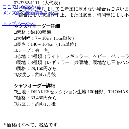
03-3352-1111（大代表）
ここでしか読めない、
＊ご予約に関しましてご希望に添えない場合もございま
メンズ館の最新情報を発信
＊都合により来店が中止、または変更、時間帯により不
トップページへ
ネクタイオーダー詳細
□素材：約100種類
□大剣幅：7～10㎝（1㎝単位）
□長さ：140～164㎝（1㎝単位）
□ループ：有・無
□芯地：4種類（ライト、レギュラー、ヘビー、ベリー
□裏地：3種類（レギュラー、共裏地、裏地なし三巻ハ
□価格：29,160円から
□お渡し：約4カ月後
シャツオーダー詳細
□生地：DRAKESセレクション生地 100種類、THOMAS 
□価格：33,480円から
□お渡し：約4カ月後
＊価格はすべて、税込です。