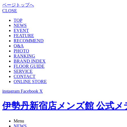
ページトップへ
CLOSE
TOP
NEWS
EVENT
FEATURE
RECOMMEND
Q&A
PHOTO
RANKING
BRAND INDEX
FLOOR GUIDE
SERVICE
CONTACT
ONLINE STORE
instagram
Facebook
X
伊勢丹新宿店メンズ館 公式メディア -
Menu
NEWS