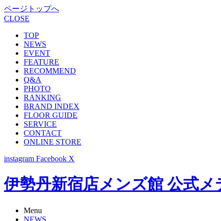
ページトップへ
CLOSE
TOP
NEWS
EVENT
FEATURE
RECOMMEND
Q&A
PHOTO
RANKING
BRAND INDEX
FLOOR GUIDE
SERVICE
CONTACT
ONLINE STORE
instagram
Facebook
X
伊勢丹新宿店メンズ館 公式メディア -
Menu
NEWS