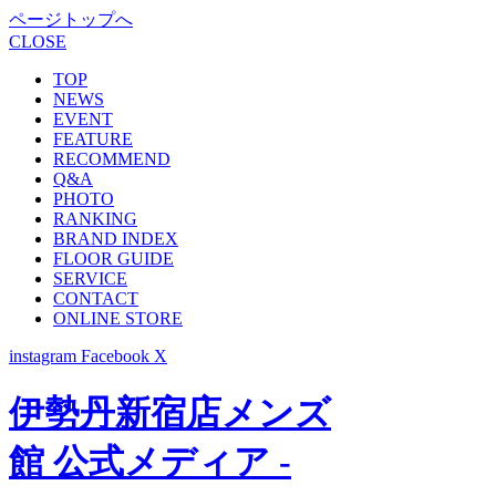
ページトップへ
CLOSE
TOP
NEWS
EVENT
FEATURE
RECOMMEND
Q&A
PHOTO
RANKING
BRAND INDEX
FLOOR GUIDE
SERVICE
CONTACT
ONLINE STORE
instagram
Facebook
X
伊勢丹新宿店メンズ
館 公式メディア -