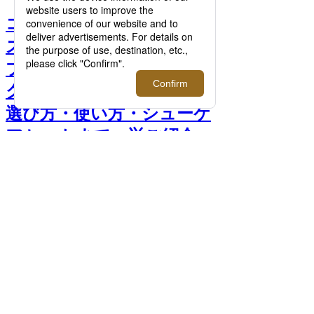
コロンブス他、伊勢丹メン
ズ館の人気シューケア3大
ブランドのベストセラー靴
クリーム。気になる評判・
選び方・使い方・シューケ
アセットまで一挙ご紹介
【2025年12月更新】 >>
前へ
次へ
＜ブートブラック＞ ソルティドッグセッ
ト 3,300円 □伊勢丹新宿店 メンズ館地下1
階 紳士靴