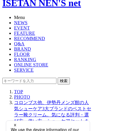
ISETAN NEN'S net
Menu
NEWS
EVENT
FEATURE
RECOMMEND
Q&A
BRAND
FLOOR
RANKING
ONLINE STORE
SERVICE
検索
TOP
PHOTO
コロンブス他、伊勢丹メンズ館の人
気シューケア3大ブランドのベストセ
ラー靴クリーム。気になる評判・選
び方・使い方・シューケアセットま
で一挙ご紹介【2025年12月更新】