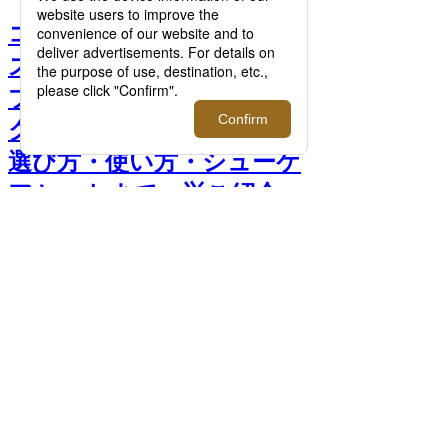
コロンブス他、伊勢丹メン
ズ館の人気シューケア3大
ブランドのベストセラー靴
クリーム。気になる評判・
選び方・使い方・シューケ
アセットまで一挙ご紹介
【2025年12月更新】 >>
前へ
次へ
＜ブートブラック＞ サングリアセット
11,000円 □伊勢丹新宿店 メンズ館地下1階
紳士靴