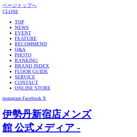
ページトップへ
CLOSE
TOP
NEWS
EVENT
FEATURE
RECOMMEND
Q&A
PHOTO
RANKING
BRAND INDEX
FLOOR GUIDE
SERVICE
CONTACT
ONLINE STORE
instagram
Facebook
X
伊勢丹新宿店メンズ
館 公式メディア -