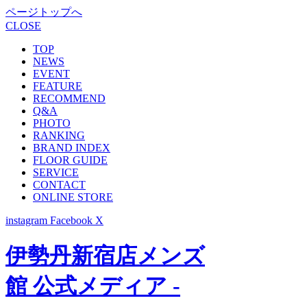
ページトップへ
CLOSE
TOP
NEWS
EVENT
FEATURE
RECOMMEND
Q&A
PHOTO
RANKING
BRAND INDEX
FLOOR GUIDE
SERVICE
CONTACT
ONLINE STORE
instagram
Facebook
X
伊勢丹新宿店メンズ
館 公式メディア -