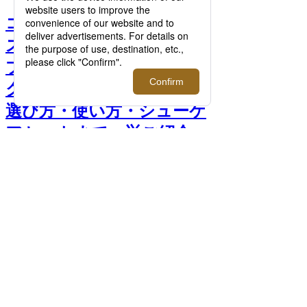
コロンブス他、伊勢丹メン
ズ館の人気シューケア3大
ブランドのベストセラー靴
クリーム。気になる評判・
選び方・使い方・シューケ
アセットまで一挙ご紹介
【2025年12月更新】 >>
前へ
次へ
＜ブートブラック＞ ハイシャイン コート
（ビン入り・50g） 1,430円 □伊勢丹新宿店
メンズ館地下1階 紳士靴