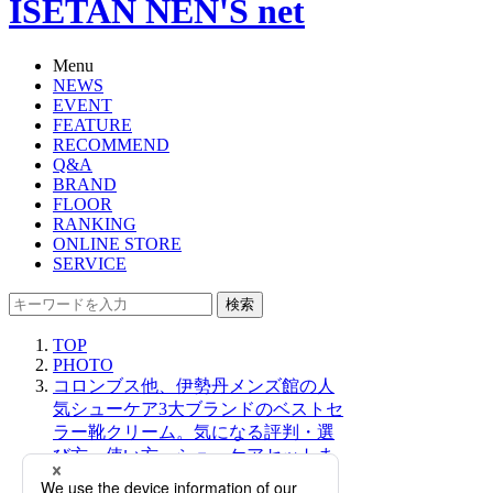
ISETAN NEN'S net
Menu
NEWS
EVENT
FEATURE
RECOMMEND
Q&A
BRAND
FLOOR
RANKING
ONLINE STORE
SERVICE
検索
TOP
PHOTO
コロンブス他、伊勢丹メンズ館の人
気シューケア3大ブランドのベストセ
ラー靴クリーム。気になる評判・選
び方・使い方・シューケアセットま
で一挙ご紹介【2025年12月更新】