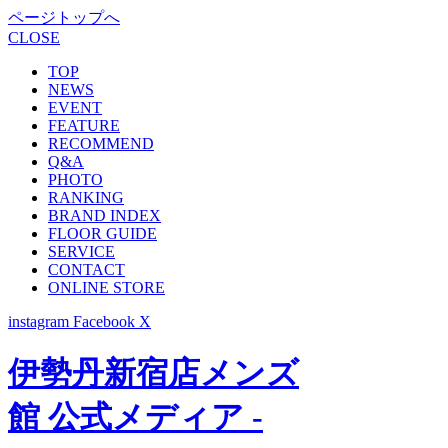
ページトップへ
CLOSE
TOP
NEWS
EVENT
FEATURE
RECOMMEND
Q&A
PHOTO
RANKING
BRAND INDEX
FLOOR GUIDE
SERVICE
CONTACT
ONLINE STORE
instagram
Facebook
X
伊勢丹新宿店メンズ
館 公式メディア -