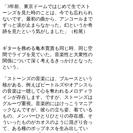
「3年前、東京ドームではじめて生でスト
ーンズを見た時のことは、今でも忘れられ
ないです。最初の曲から、アンコールまで
ずっと涙が止まらなかった。幻というか奇
跡を見たという気がしました」（松尾）
ギターを務める亀本寛貴も同じ時、同じ空
間でライブを見ていた。音楽性と大衆性の
関係について深く考えるきっかけとなった
という。
「ストーンズの音楽には、ブルースという
核がある。例えばビートルズやオアシスら
の音楽は一聴して心を奪われるメロディラ
インが存在します。ですが、ストーンズは
グルーヴ重視。音楽的にはけっこうマニア
ックなんですが、彼らの立ち姿、着ている
もの、メンバーひとりひとりの存在感、そ
ういったものがカオスのように混ざり合っ
て、ある種のポップネスを生み出してい