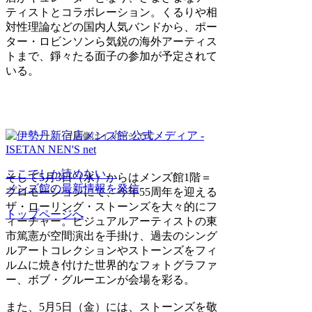
ティストとコラボレーション。くるりや相
対性理論などの国内人気バンドから、ポー
ター・ロビンソンら気鋭の海外アーティス
トまで、錚々たる面子の参加が予定されて
いる。
*画像はイメージです
ここでしか読めない、
そして5月3日（水）からはメンズ館1階＝
メンズ館の最新情報を発信
プロモーションにて、今年55周年を迎える
ザ・ローリング・ストーンズを大々的にフ
トップページへ
ィーチャー。ビジュアルアーティストの東
市篤憲が空間演出を手掛け、過去のシング
ルアートコレクションやストーンズをフィ
ルムに焼き付けた世界的なフォトグラファ
ー、ボブ・グルーエンが会場を彩る。
また、5月5日（金）には、ストーンズを敬