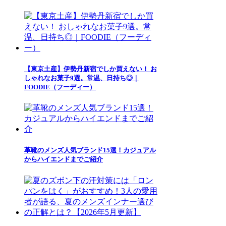
【東京土産】伊勢丹新宿でしか買えない！ お
しゃれなお菓子9選。常温、日持ち◎｜
FOODIE（フーディー）
革靴のメンズ人気ブランド15選！カジュアル
からハイエンドまでご紹介