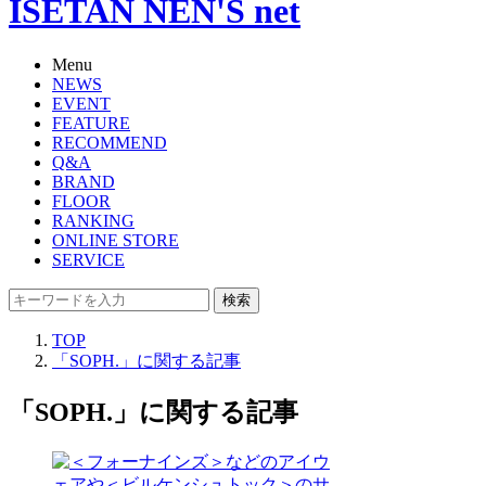
ISETAN NEN'S net
Menu
NEWS
EVENT
FEATURE
RECOMMEND
Q&A
BRAND
FLOOR
RANKING
ONLINE STORE
SERVICE
検索
TOP
「SOPH.」に関する記事
「SOPH.」に関する記事