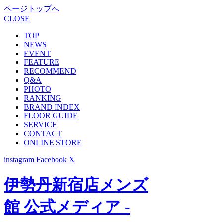
ページトップへ
CLOSE
TOP
NEWS
EVENT
FEATURE
RECOMMEND
Q&A
PHOTO
RANKING
BRAND INDEX
FLOOR GUIDE
SERVICE
CONTACT
ONLINE STORE
instagram
Facebook
X
伊勢丹新宿店メンズ
館 公式メディア -