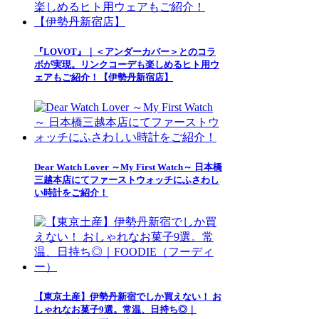
『LOVOT』｜＜アンダーカバー＞とのコラ
ボが実現。リンクコーデも楽しめるヒト用ウ
ェアもご紹介！【伊勢丹新宿店】
Dear Watch Lover ～My First Watch～ 日本橋
三越本店にてファーストウォッチにふさわし
い時計をご紹介！
【東京土産】伊勢丹新宿でしか買えない！ お
しゃれなお菓子9選。常温、日持ち◎｜