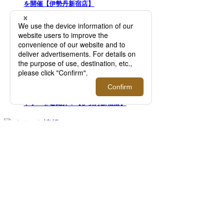
を開催【伊勢丹新宿店】
2026.08.12 - 09.01
＜Re made in tokyo japan＞｜1枚でサマにな
る、夏を品よく快適に過ごすTシャツやカッ
トソーをご紹介！【伊勢丹新宿店】
FEATURE
過去の記事まで読み返したくなる連載記事
を公開中！