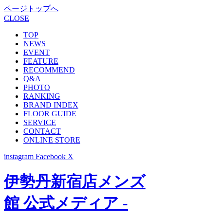
ページトップへ
CLOSE
TOP
NEWS
EVENT
FEATURE
RECOMMEND
Q&A
PHOTO
RANKING
BRAND INDEX
FLOOR GUIDE
SERVICE
CONTACT
ONLINE STORE
instagram
Facebook
X
伊勢丹新宿店メンズ
館 公式メディア -