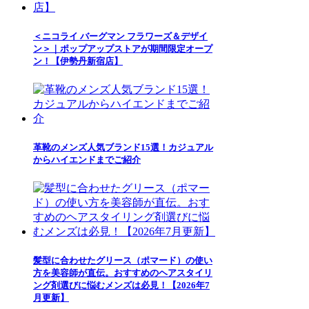
＜ニコライ バーグマン フラワーズ＆デザイ
ン＞｜ポップアップストアが期間限定オープ
ン！【伊勢丹新宿店】
革靴のメンズ人気ブランド15選！カジュアル
からハイエンドまでご紹介
髪型に合わせたグリース（ポマード）の使い
方を美容師が直伝。おすすめのヘアスタイリ
ング剤選びに悩むメンズは必見！【2026年7
月更新】