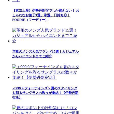
【東京土産】伊勢丹新宿でしか買えない！ お
しゃれなお菓子9選。常温、日持ち◎｜
FOODIE（フーディー）
革靴のメンズ人気ブランド15選！カジュアル
からハイエンドまでご紹介
＜999.9/フォーナインズ＞夏のスタイリング
を彩るサングラスの数々が集結！【伊勢丹新
宿店】