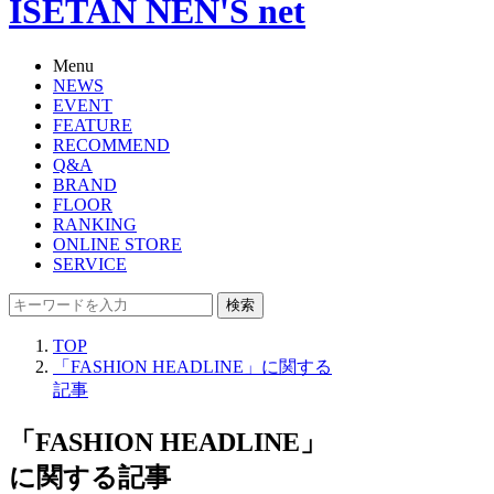
ISETAN NEN'S net
Menu
NEWS
EVENT
FEATURE
RECOMMEND
Q&A
BRAND
FLOOR
RANKING
ONLINE STORE
SERVICE
検索
TOP
「FASHION HEADLINE」に関する
記事
「FASHION HEADLINE」
に関する記事