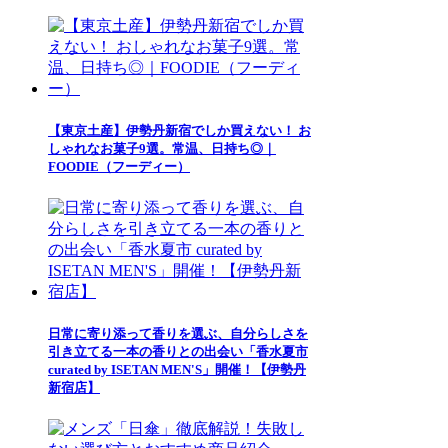
【東京土産】伊勢丹新宿でしか買えない！ お
しゃれなお菓子9選。常温、日持ち◎｜
FOODIE（フーディー）
日常に寄り添って香りを選ぶ、自分らしさを
引き立てる一本の香りとの出会い「香水夏市
curated by ISETAN MEN'S」開催！【伊勢丹
新宿店】