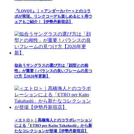
『LOVOT』｜＜アンダーカバー＞とのコラ
ボが実現。リンクコーデも楽しめるヒト用ウ
ェアもご紹介！【伊勢丹新宿店】
似合うサングラスの選び方は「顔型との相
性」が重要！バランスの良いフレームの見つ
け方【2026年更新】
＜エトロ＞｜髙橋海人とのコラボレーション
による「ETRO per Kaito Takahashi」から新
たなコレクションが登場【伊勢丹新宿店】