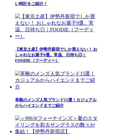
い時計をご紹介！
【東京土産】伊勢丹新宿でしか買えない！ お
しゃれなお菓子9選。常温、日持ち◎｜
FOODIE（フーディー）
革靴のメンズ人気ブランド15選！カジュアル
からハイエンドまでご紹介