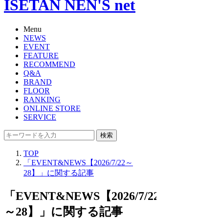
ISETAN NEN'S net
Menu
NEWS
EVENT
FEATURE
RECOMMEND
Q&A
BRAND
FLOOR
RANKING
ONLINE STORE
SERVICE
検索
TOP
「EVENT&NEWS【2026/7/22～
28】」に関する記事
「EVENT&NEWS【2026/7/22
～28】」に関する記事