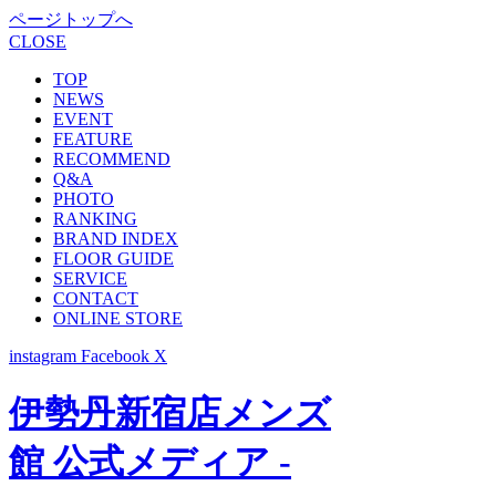
ページトップへ
CLOSE
TOP
NEWS
EVENT
FEATURE
RECOMMEND
Q&A
PHOTO
RANKING
BRAND INDEX
FLOOR GUIDE
SERVICE
CONTACT
ONLINE STORE
instagram
Facebook
X
伊勢丹新宿店メンズ
館 公式メディア -