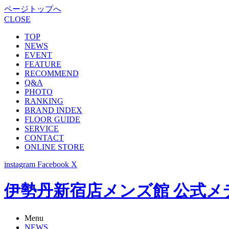
ページトップへ
CLOSE
TOP
NEWS
EVENT
FEATURE
RECOMMEND
Q&A
PHOTO
RANKING
BRAND INDEX
FLOOR GUIDE
SERVICE
CONTACT
ONLINE STORE
instagram
Facebook
X
伊勢丹新宿店メンズ館 公式メディア -
Menu
NEWS