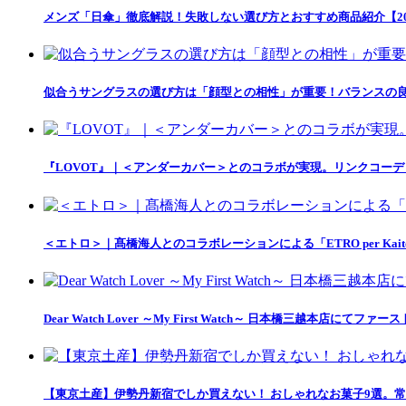
メンズ「日傘」徹底解説！失敗しない選び方とおすすめ商品紹介【20
似合うサングラスの選び方は「顔型との相性」が重要！バランスの良
『LOVOT』｜＜アンダーカバー＞とのコラボが実現。リンクコー
＜エトロ＞｜髙橋海人とのコラボレーションによる「ETRO per Kait
Dear Watch Lover ～My First Watch～ 日本橋三越本店
【東京土産】伊勢丹新宿でしか買えない！ おしゃれなお菓子9選。常