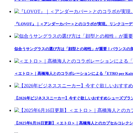
『LOVOT』｜＜アンダーカバー＞とのコラボが実現。リンクコー
似合うサングラスの選び方は「顔型との相性」が重要！バランスの良
＜エトロ＞｜髙橋海人とのコラボレーションによる「ETRO per Kait
【2026年ビジネススニーカー】今すぐ欲しいおすすめシューズブラ
【2025年6月16日更新】＜エトロ＞｜髙橋海人とのカプセルコレクション「