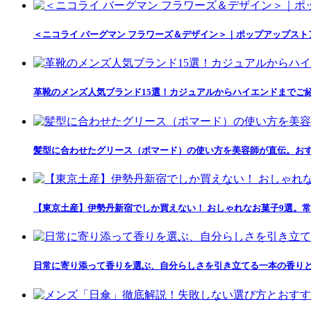
＜ニコライ バーグマン フラワーズ＆デザイン＞｜ポップアップス
革靴のメンズ人気ブランド15選！カジュアルからハイエンドまでご
髪型に合わせたグリース（ポマード）の使い方を美容師が直伝。おす
【東京土産】伊勢丹新宿でしか買えない！ おしゃれなお菓子9選。常
日常に寄り添って香りを選ぶ、自分らしさを引き立てる一本の香りとの出会い「