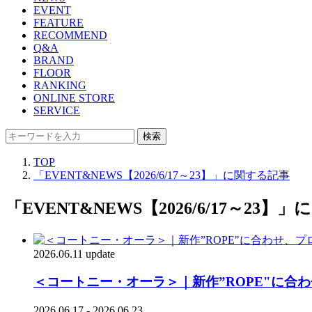
EVENT
FEATURE
RECOMMEND
Q&A
BRAND
FLOOR
RANKING
ONLINE STORE
SERVICE
検索
TOP
「EVENT&NEWS【2026/6/17～23】」に関する記事
「EVENT&NEWS【2026/6/17～23】
2026.06.11 update
＜コートニー・オーラ＞｜新作”ROPE"に合
2026.06.17 - 2026.06.23