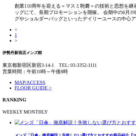
創業110周年を迎える＜マスミ鞄嚢＞の技術と思想を継承した&l
ッグにて、長期プロモーションを開催。 会期中の6月19
グやショルダーバッグといったデイリーユースの中心ア
<
1
>
伊勢丹新宿店メンズ館
東京都新宿区新宿3-14-1
TEL: 03-3352-1111
営業時間：午前10時～午後8時
MAP/ACCESS
FLOOR GUIDE >
RANKING
WEEKLY
MONTHLY
メンズ「日傘」徹底解説！失敗しない選び方とおすすめ商品紹介【20