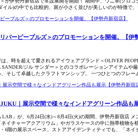
伊勢丹新宿店で常設展開を開始！ 期間中、ワニ革(クロコダイル
コダイル)の中でも比較的、斑が小さく並びが美しいのが特徴で
リバーピープルズ＞のプロモーションを開催。【伊
は、時を超えて愛されるアイウェアブランド＜OLIVER PEOPL
JIL SANDER/ジル サンダー＞とのコラボレーションアイ
ル、そして卓越したクラフトマンシップ。 一つひとつのフレー
 SHINJUKU｜展示空間で様々なインドアグリーン作品
AB」が、6月24日(水)～8月4日(火)の期間、伊勢丹新宿店
「ネイチャーアクアリウム」やガラスケースの中に熱帯植物を
4階・6階の展示スペース、ストアアイデンティティでも、「ネ