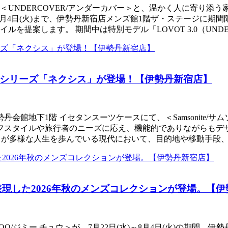
UNDERCOVER/アンダーカバー＞と、温かく人に寄り添う
〜8月4日(火)まで、伊勢丹新宿店メンズ館1階ザ・ステージに
案します。 期間中は特別モデル「LOVOT 3.0（UNDERCO
シリーズ「ネクシス」が登場！【伊勢丹新宿店】
 伊勢丹会館地下1階 イセタンスーツケースにて、＜Samsonit
スタイルや旅行者のニーズに応え、機能的でありながらもデザイン
ひとりが多様な人生を歩んでいる現代において、目的地や移動手段
現した2026年秋のメンズコレクションが登場。【
O/ジミー チュウ＞が、7月22日(水)～8月4日(火)の期間、伊