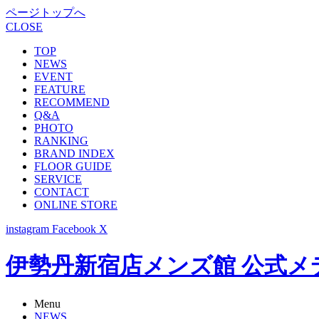
ページトップへ
CLOSE
TOP
NEWS
EVENT
FEATURE
RECOMMEND
Q&A
PHOTO
RANKING
BRAND INDEX
FLOOR GUIDE
SERVICE
CONTACT
ONLINE STORE
instagram
Facebook
X
伊勢丹新宿店メンズ館 公式メディア -
Menu
NEWS