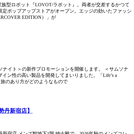
家族型ロボット『LOVOT/ラボット』。両者が交差するかつて
期間限定ポップアップストアがオープン。エッジの効いたファッシ
VER EDITION）」が
e/サムソナイト＞の新作プロモーションを開催します。 ＜サムソナ
性の高い製品を開発してまいりました。「Life’s a
、旅のあり方がどのようなもので
伊勢丹新宿店】
勢丹新宿店 メンズ館地下1階 紳士靴で、2026年秋のメンズコレ