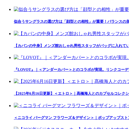
似合うサングラスの選び方は「顔型との相性」が重要！バランスの良
【カバンの中身】メンズ館おしゃれ男性スタッフがバッグに入れて
『LOVOT』｜＜アンダーカバー＞とのコラボが実現。リンクコー
【2025年6月16日更新】＜エトロ＞｜髙橋海人とのカプセルコレクション「
＜ニコライ バーグマン フラワーズ＆デザイン＞｜ポップアップス