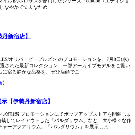
)のポロサスを使用したシリーズ「edittion（エディショ
、しなやかで丈夫なため
勢丹新宿店】
ES/オリバーピープルズ＞ のプロモーションを、7月8日(水)
テムや厳選された最新コレクション、一部アーカイブモデルをご覧い
ムに宿る静かな品格を、ぜひ店頭でご
も展示【伊勢丹新宿店】
 メンズ館1階 プロモーションにてポップアップストアを開催しま
植栽してレイアウトした「パルダリウム」など、大小様々な作
イチャーアクアリウム」「パルダリウム」を展示しま