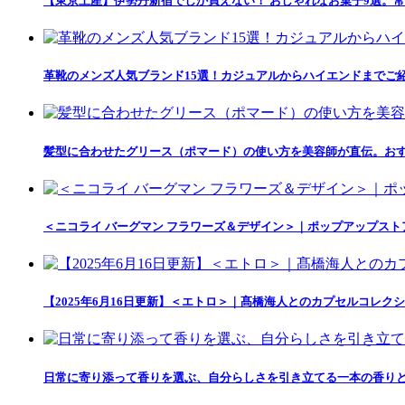
【東京土産】伊勢丹新宿でしか買えない！ おしゃれなお菓子9選。常
革靴のメンズ人気ブランド15選！カジュアルからハイエンドまでご
髪型に合わせたグリース（ポマード）の使い方を美容師が直伝。おす
＜ニコライ バーグマン フラワーズ＆デザイン＞｜ポップアップス
【2025年6月16日更新】＜エトロ＞｜髙橋海人とのカプセルコレクション「
日常に寄り添って香りを選ぶ、自分らしさを引き立てる一本の香りとの出会い「