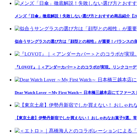
メンズ「日傘」徹底解説！失敗しない選び方とおすすめ商品紹介【20
似合うサングラスの選び方は「顔型との相性」が重要！バランスの良
『LOVOT』｜＜アンダーカバー＞とのコラボが実現。リンクコー
Dear Watch Lover ～My First Watch～ 日本橋三越本店
【東京土産】伊勢丹新宿でしか買えない！ おしゃれなお菓子9選。常