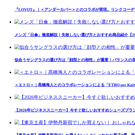
『LOVOT』｜＜アンダーカバー＞とのコラボが実現。リンクコー
メンズ「日傘」徹底解説！失敗しない選び方とおすすめ商品紹介【20
似合うサングラスの選び方は「顔型との相性」が重要！バランスの良
＜エトロ＞｜髙橋海人とのコラボレーションによる「ETRO per Kait
【2026年ビジネススニーカー】今すぐ欲しいおすすめシューズブラ