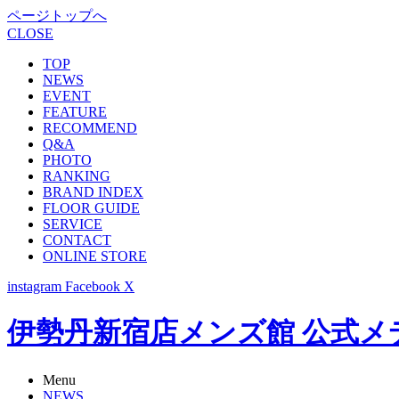
ページトップへ
CLOSE
TOP
NEWS
EVENT
FEATURE
RECOMMEND
Q&A
PHOTO
RANKING
BRAND INDEX
FLOOR GUIDE
SERVICE
CONTACT
ONLINE STORE
instagram
Facebook
X
伊勢丹新宿店メンズ館 公式メディア -
Menu
NEWS