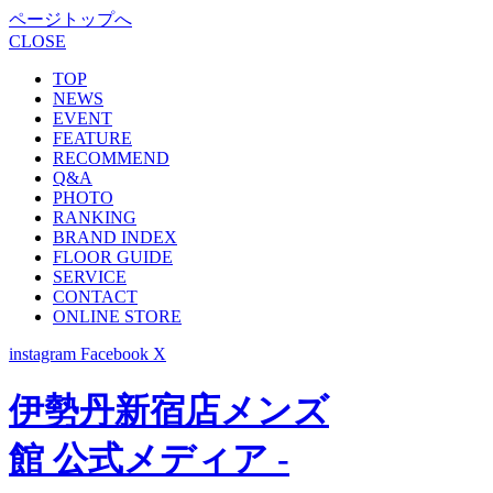
ページトップへ
CLOSE
TOP
NEWS
EVENT
FEATURE
RECOMMEND
Q&A
PHOTO
RANKING
BRAND INDEX
FLOOR GUIDE
SERVICE
CONTACT
ONLINE STORE
instagram
Facebook
X
伊勢丹新宿店メンズ
館 公式メディア -