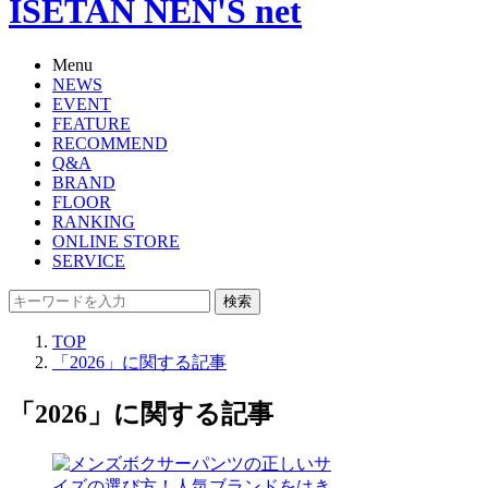
ISETAN NEN'S net
Menu
NEWS
EVENT
FEATURE
RECOMMEND
Q&A
BRAND
FLOOR
RANKING
ONLINE STORE
SERVICE
検索
TOP
「2026」に関する記事
「2026」に関する記事