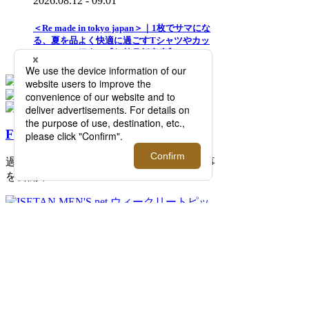
2026.08.12 - 09.01
＜Re made in tokyo japan＞｜1枚でサマにな
る、夏を品よく快適に過ごすTシャツやカッ
トソーをご紹介！【伊勢丹新宿店】
FEATURE
過去の記事まで読み返したくなる連載記事
を公開中！
2026.08.07 update
ISETAN MEN'S net ウィークリートピック
ス 5
イセタンメンズネットの今週のトピックス