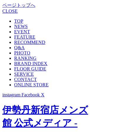
ページトップへ
CLOSE
TOP
NEWS
EVENT
FEATURE
RECOMMEND
Q&A
PHOTO
RANKING
BRAND INDEX
FLOOR GUIDE
SERVICE
CONTACT
ONLINE STORE
instagram
Facebook
X
伊勢丹新宿店メンズ
館 公式メディア -