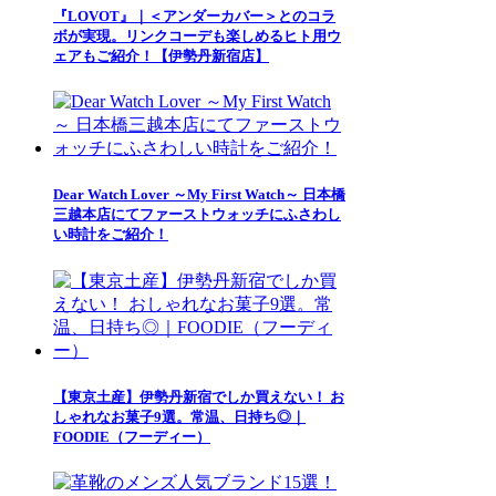
『LOVOT』｜＜アンダーカバー＞とのコラ
ボが実現。リンクコーデも楽しめるヒト用ウ
ェアもご紹介！【伊勢丹新宿店】
Dear Watch Lover ～My First Watch～ 日本橋
三越本店にてファーストウォッチにふさわし
い時計をご紹介！
【東京土産】伊勢丹新宿でしか買えない！ お
しゃれなお菓子9選。常温、日持ち◎｜
FOODIE（フーディー）