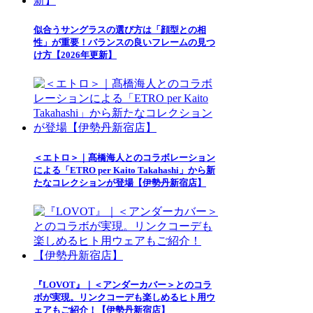
似合うサングラスの選び方は「顔型との相
性」が重要！バランスの良いフレームの見つ
け方【2026年更新】
＜エトロ＞｜髙橋海人とのコラボレーション
による「ETRO per Kaito Takahashi」から新
たなコレクションが登場【伊勢丹新宿店】
『LOVOT』｜＜アンダーカバー＞とのコラ
ボが実現。リンクコーデも楽しめるヒト用ウ
ェアもご紹介！【伊勢丹新宿店】