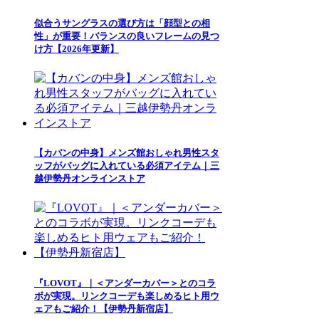
似合うサングラスの選び方は「顔型との相
性」が重要！バランスの良いフレームの見つ
け方【2026年更新】
【カバンの中身】メンズ館おしゃれ男性スタ
ッフがバッグに入れている必須アイテム｜三
越伊勢丹オンラインストア
『LOVOT』｜＜アンダーカバー＞とのコラ
ボが実現。リンクコーデも楽しめるヒト用ウ
ェアもご紹介！【伊勢丹新宿店】