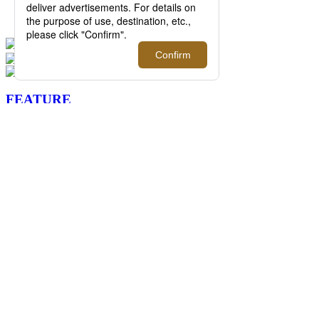
る、夏を品よく快適に過ごすTシャツやカッ
トソーをご紹介！【伊勢丹新宿店】
FEATURE
過去の記事まで読み返したくなる連載記事
を公開中！
2026.08.07 update
ISETAN MEN'S net ウィークリートピック
ス 5
イセタンメンズネットの今週のトピックス
をまとめた「ISETAN MEN'S net ウィーク
リートピックス 5」。伊勢丹新宿店メンズ
館を中心に新宿店を取り巻く旬な情報をイ