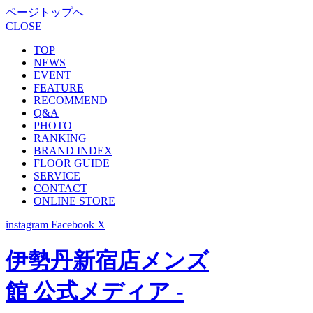
ページトップへ
CLOSE
TOP
NEWS
EVENT
FEATURE
RECOMMEND
Q&A
PHOTO
RANKING
BRAND INDEX
FLOOR GUIDE
SERVICE
CONTACT
ONLINE STORE
instagram
Facebook
X
伊勢丹新宿店メンズ
館 公式メディア -