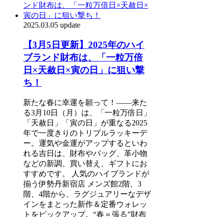
2025.03.05 update
【3月5日更新】2025年のハイ
ブランド財布は、「一粒万倍
日×天赦日×寅の日」に狙い撃
ち！
新たな春に幸運を願って！――来た
る3月10日（月）は、「一粒万倍日」
「天赦日」「寅の日」が重なる2025
年で一度きりのトリプルラッキーデ
ー。運気や金運がアップするといわ
れる吉日は、財布やバッグ、革小物
などの新調、買い替え、ギフトにお
すすめです。 人気のハイブランドが
揃う伊勢丹新宿店 メンズ館2階、3
階、4階から、ラグジュアリーなデザ
インをまとった新作＆定番ウォレッ
トをピックアップ。“春＝張る”財布