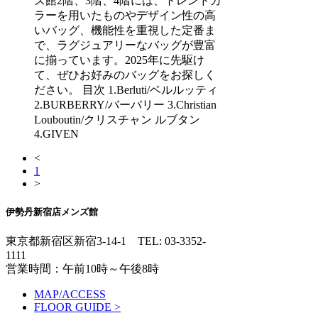
ズ館2階、3階、4階には、トレンドカ
ラーを用いたものやデザイン性の高
いバッグ、機能性を重視した定番ま
で、ラグジュアリーなバッグが豊富
に揃っています。2025年に先駆け
て、ぜひお好みのバッグをお探しく
ださい。 目次 1.Berluti/ベルルッティ
2.BURBERRY/バーバリー 3.Christian
Louboutin/クリスチャン ルブタン
4.GIVEN
<
1
>
伊勢丹新宿店メンズ館
東京都新宿区新宿3-14-1
TEL: 03-3352-
1111
営業時間：午前10時～午後8時
MAP/ACCESS
FLOOR GUIDE >