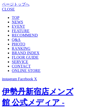
ページトップへ
CLOSE
TOP
NEWS
EVENT
FEATURE
RECOMMEND
Q&A
PHOTO
RANKING
BRAND INDEX
FLOOR GUIDE
SERVICE
CONTACT
ONLINE STORE
instagram
Facebook
X
伊勢丹新宿店メンズ
館 公式メディア -