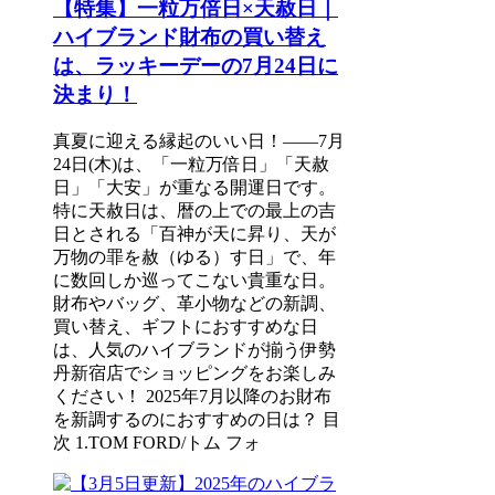
【特集】一粒万倍日×天赦日｜
ハイブランド財布の買い替え
は、ラッキーデーの7月24日に
決まり！
真夏に迎える縁起のいい日！――7月
24日(木)は、「一粒万倍日」「天赦
日」「大安」が重なる開運日です。
特に天赦日は、暦の上での最上の吉
日とされる「百神が天に昇り、天が
万物の罪を赦（ゆる）す日」で、年
に数回しか巡ってこない貴重な日。
財布やバッグ、革小物などの新調、
買い替え、ギフトにおすすめな日
は、人気のハイブランドが揃う伊勢
丹新宿店でショッピングをお楽しみ
ください！ 2025年7月以降のお財布
を新調するのにおすすめの日は？ 目
次 1.TOM FORD/トム フォ