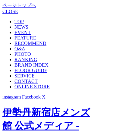
ページトップへ
CLOSE
TOP
NEWS
EVENT
FEATURE
RECOMMEND
Q&A
PHOTO
RANKING
BRAND INDEX
FLOOR GUIDE
SERVICE
CONTACT
ONLINE STORE
instagram
Facebook
X
伊勢丹新宿店メンズ
館 公式メディア -