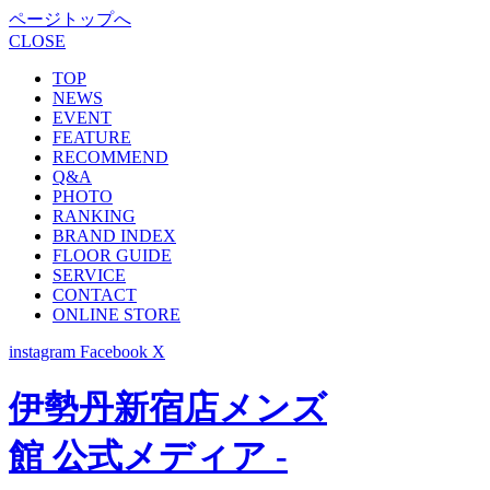
ページトップへ
CLOSE
TOP
NEWS
EVENT
FEATURE
RECOMMEND
Q&A
PHOTO
RANKING
BRAND INDEX
FLOOR GUIDE
SERVICE
CONTACT
ONLINE STORE
instagram
Facebook
X
伊勢丹新宿店メンズ
館 公式メディア -