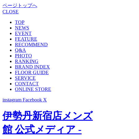
ページトップへ
CLOSE
TOP
NEWS
EVENT
FEATURE
RECOMMEND
Q&A
PHOTO
RANKING
BRAND INDEX
FLOOR GUIDE
SERVICE
CONTACT
ONLINE STORE
instagram
Facebook
X
伊勢丹新宿店メンズ
館 公式メディア -