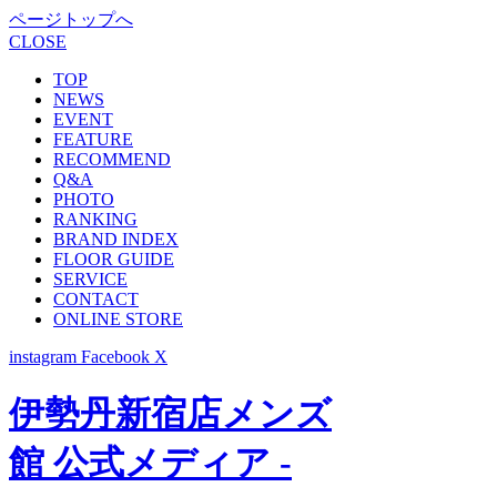
ページトップへ
CLOSE
TOP
NEWS
EVENT
FEATURE
RECOMMEND
Q&A
PHOTO
RANKING
BRAND INDEX
FLOOR GUIDE
SERVICE
CONTACT
ONLINE STORE
instagram
Facebook
X
伊勢丹新宿店メンズ
館 公式メディア -