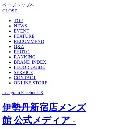
ページトップへ
CLOSE
TOP
NEWS
EVENT
FEATURE
RECOMMEND
Q&A
PHOTO
RANKING
BRAND INDEX
FLOOR GUIDE
SERVICE
CONTACT
ONLINE STORE
instagram
Facebook
X
伊勢丹新宿店メンズ
館 公式メディア -