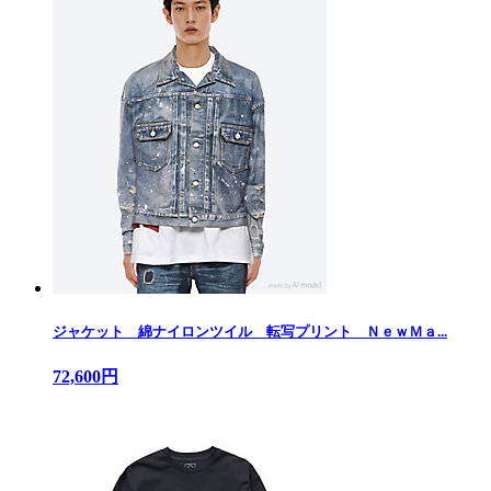
ジャケット 綿ナイロンツイル 転写プリント ＮｅｗＭａ...
72,600円