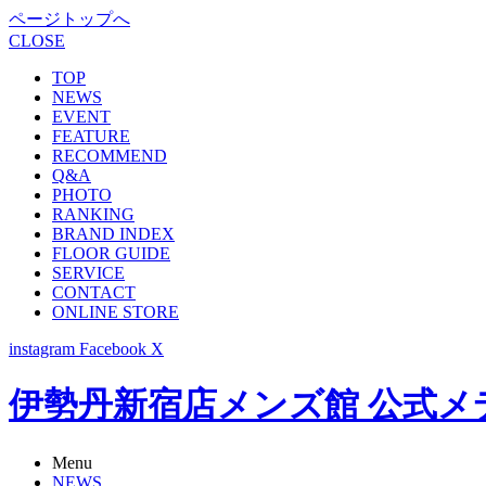
ページトップへ
CLOSE
TOP
NEWS
EVENT
FEATURE
RECOMMEND
Q&A
PHOTO
RANKING
BRAND INDEX
FLOOR GUIDE
SERVICE
CONTACT
ONLINE STORE
instagram
Facebook
X
伊勢丹新宿店メンズ館 公式メディア -
Menu
NEWS