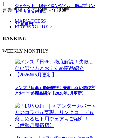
1111
ジャケット 綿ナイロンツイル 転写プリン
営業時間：午前10時～午後8時
ト ＮｅｗＭａ...
MAP/ACCESS
72,600円
FLOOR GUIDE >
RANKING
WEEKLY
MONTHLY
メンズ「日傘」徹底解説！失敗しない選び方
とおすすめ商品紹介【2026年5月更新】