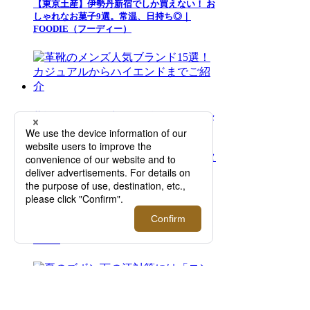
【東京土産】伊勢丹新宿でしか買えない！ お
しゃれなお菓子9選。常温、日持ち◎｜
FOODIE（フーディー）
革靴のメンズ人気ブランド15選！カジュアル
からハイエンドまでご紹介
＜999.9/フォーナインズ＞夏のスタイリング
を彩るサングラスの数々が集結！【伊勢丹新
宿店】