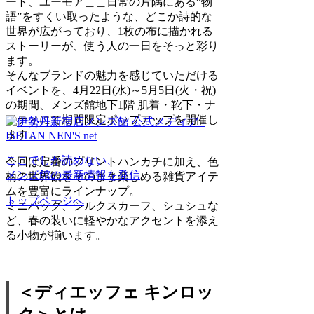
ート、ユーモア＿＿日常の片隅にある“物
語”をすくい取ったような、どこか詩的な
世界が広がっており、1枚の布に描かれる
ストーリーが、使う人の一日をそっと彩り
ます。
そんなブランドの魅力を感じていただける
イベントを、4月22日(水)～5月5日(火・祝)
の期間、メンズ館地下1階 肌着・靴下・ナ
イティにて期間限定ポップアップを開催し
ます。
ここでしか読めない、
今回は定番のプリントハンカチに加え、色
メンズ館の最新情報を発信
柄の世界観をそのまま楽しめる雑貨アイテ
ムを豊富にラインナップ。
トップページへ
ミニバッグ、シルクスカーフ、シュシュな
ど、春の装いに軽やかなアクセントを添え
る小物が揃います。
＜ディエッフェ キンロッ