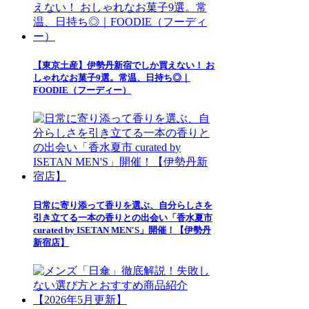
【東京土産】伊勢丹新宿でしか買えない！ お
しゃれなお菓子9選。常温、日持ち◎｜
FOODIE（フーディー）
日常に寄り添って香りを選ぶ、自分らしさを
引き立てる一本の香りとの出会い「香水夏市
curated by ISETAN MEN'S」開催！【伊勢丹
新宿店】