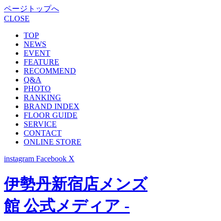
ページトップへ
CLOSE
TOP
NEWS
EVENT
FEATURE
RECOMMEND
Q&A
PHOTO
RANKING
BRAND INDEX
FLOOR GUIDE
SERVICE
CONTACT
ONLINE STORE
instagram
Facebook
X
伊勢丹新宿店メンズ
館 公式メディア -