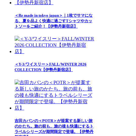
＜Re made in tokyo japan＞｜1枚でサマにな
る、夏を品よく快適に過ごすTシャツやカッ
トソーをご紹介！【伊勢丹新宿店】
＜Y-3/ワイスリー＞FALL/WINTER 2026
COLLECTION【伊勢丹新宿店】
吉田カバンの＜POTR＞が提案する新しい旅
のかたち。旅の前も、旅の後も快適にするト
ラベルシリーズが期間限定で登場。【伊勢丹