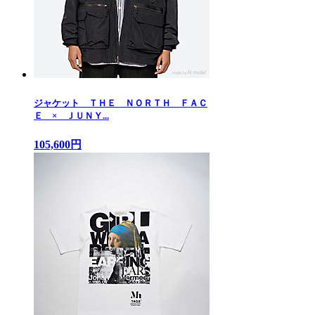
ジャケット ＴＨＥ ＮＯＲＴＨ ＦＡＣ
Ｅ × ＪＵＮＹ...
105,600円