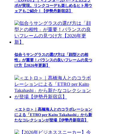
『LOVOT』｜＜アンダーカバー＞とのコラ
ボが実現。リンクコーデも楽しめるヒト用ウ
ェアもご紹介！【伊勢丹新宿店】
似合うサングラスの選び方は「顔型との相
性」が重要！バランスの良いフレームの見つ
け方【2026年更新】
＜エトロ＞｜髙橋海人とのコラボレーション
による「ETRO per Kaito Takahashi」から新
たなコレクションが登場【伊勢丹新宿店】