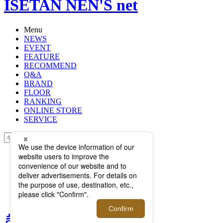
ISETAN NEN'S net
Menu
NEWS
EVENT
FEATURE
RECOMMEND
Q&A
BRAND
FLOOR
RANKING
ONLINE STORE
SERVICE
検索
TOP
PHOTO
きらめく色、踊る柄。春をまとう＜
ディエッフェ キンロック＞の雑貨た
ち【伊勢丹新宿店】
きらめく色、踊る柄。春を