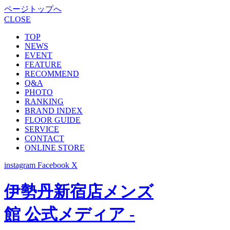
ページトップへ
CLOSE
TOP
NEWS
EVENT
FEATURE
RECOMMEND
Q&A
PHOTO
RANKING
BRAND INDEX
FLOOR GUIDE
SERVICE
CONTACT
ONLINE STORE
instagram
Facebook
X
伊勢丹新宿店メンズ
館 公式メディア -