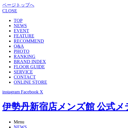
ページトップへ
CLOSE
TOP
NEWS
EVENT
FEATURE
RECOMMEND
Q&A
PHOTO
RANKING
BRAND INDEX
FLOOR GUIDE
SERVICE
CONTACT
ONLINE STORE
instagram
Facebook
X
伊勢丹新宿店メンズ館 公式メディア -
Menu
NEWS