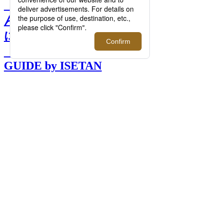
【連載】伊勢丹でプロに選
んでもらう！大人男子が春
に纏いたいフレグランス｜
「大人の社会科見学」
GUIDE by ISETAN
MITSUKOSHI >>
次へ
伊勢丹でプロに選んでもらう！大人男子が
春に纏いたいフレグランス｜「大人の社会
科見学」