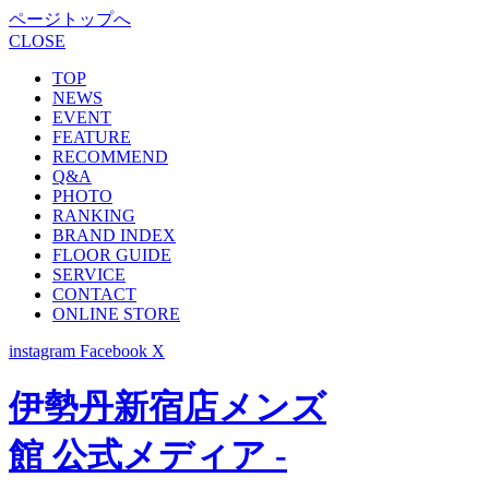
ページトップへ
CLOSE
TOP
NEWS
EVENT
FEATURE
RECOMMEND
Q&A
PHOTO
RANKING
BRAND INDEX
FLOOR GUIDE
SERVICE
CONTACT
ONLINE STORE
instagram
Facebook
X
伊勢丹新宿店メンズ
館 公式メディア -