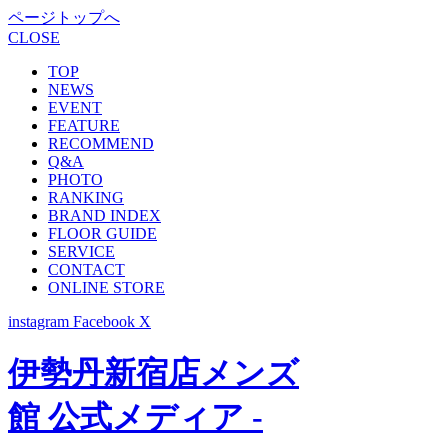
ページトップへ
CLOSE
TOP
NEWS
EVENT
FEATURE
RECOMMEND
Q&A
PHOTO
RANKING
BRAND INDEX
FLOOR GUIDE
SERVICE
CONTACT
ONLINE STORE
instagram
Facebook
X
伊勢丹新宿店メンズ
館 公式メディア -