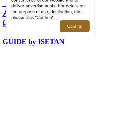
【連載】伊勢丹でプロに選
んでもらう！大人男子が春
に纏いたいフレグランス｜
「大人の社会科見学」
GUIDE by ISETAN
MITSUKOSHI >>
前へ
次へ
伊勢丹でプロに選んでもらう！大人男子が
春に纏いたいフレグランス｜「大人の社会
科見学」