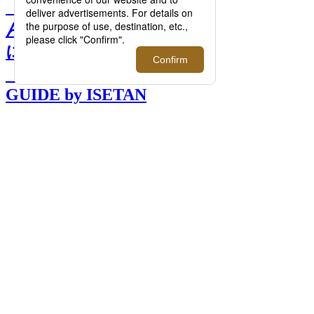
【連載】伊勢丹でプロに選
んでもらう！大人男子が春
に纏いたいフレグランス｜
「大人の社会科見学」
GUIDE by ISETAN
MITSUKOSHI >>
前へ
次へ
伊勢丹でプロに選んでもらう！大人男子が
春に纏いたいフレグランス｜「大人の社会
科見学」