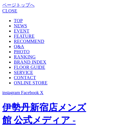
ページトップへ
CLOSE
TOP
NEWS
EVENT
FEATURE
RECOMMEND
Q&A
PHOTO
RANKING
BRAND INDEX
FLOOR GUIDE
SERVICE
CONTACT
ONLINE STORE
instagram
Facebook
X
伊勢丹新宿店メンズ
館 公式メディア -