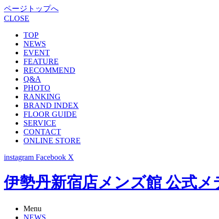
ページトップへ
CLOSE
TOP
NEWS
EVENT
FEATURE
RECOMMEND
Q&A
PHOTO
RANKING
BRAND INDEX
FLOOR GUIDE
SERVICE
CONTACT
ONLINE STORE
instagram
Facebook
X
伊勢丹新宿店メンズ館 公式メディア -
Menu
NEWS