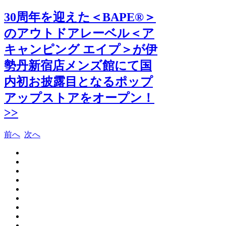
30周年を迎えた＜BAPE®＞
のアウトドアレーベル＜ア
キャンピング エイプ＞が伊
勢丹新宿店メンズ館にて国
内初お披露目となるポップ
アップストアをオープン！
>>
前へ
次へ