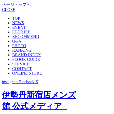
ページトップへ
CLOSE
TOP
NEWS
EVENT
FEATURE
RECOMMEND
Q&A
PHOTO
RANKING
BRAND INDEX
FLOOR GUIDE
SERVICE
CONTACT
ONLINE STORE
instagram
Facebook
X
伊勢丹新宿店メンズ
館 公式メディア -