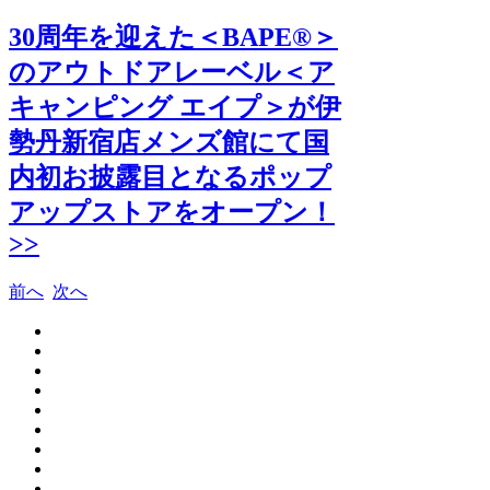
30周年を迎えた＜BAPE®＞
のアウトドアレーベル＜ア
キャンピング エイプ＞が伊
勢丹新宿店メンズ館にて国
内初お披露目となるポップ
アップストアをオープン！
>>
前へ
次へ