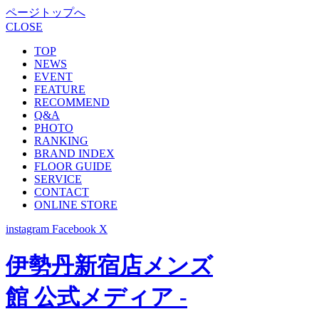
ページトップへ
CLOSE
TOP
NEWS
EVENT
FEATURE
RECOMMEND
Q&A
PHOTO
RANKING
BRAND INDEX
FLOOR GUIDE
SERVICE
CONTACT
ONLINE STORE
instagram
Facebook
X
伊勢丹新宿店メンズ
館 公式メディア -