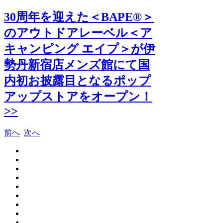
30周年を迎えた＜BAPE®＞
のアウトドアレーベル＜ア
キャンピング エイプ＞が伊
勢丹新宿店メンズ館にて国
内初お披露目となるポップ
アップストアをオープン！
>>
前へ
次へ