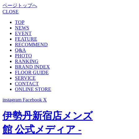
ページトップへ
CLOSE
TOP
NEWS
EVENT
FEATURE
RECOMMEND
Q&A
PHOTO
RANKING
BRAND INDEX
FLOOR GUIDE
SERVICE
CONTACT
ONLINE STORE
instagram
Facebook
X
伊勢丹新宿店メンズ
館 公式メディア -