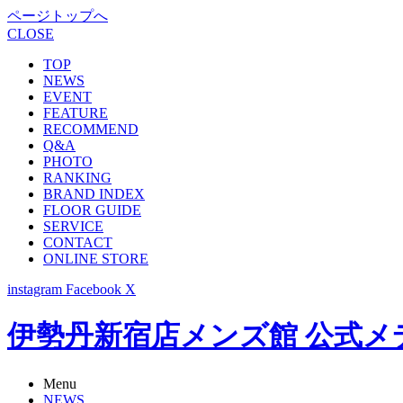
ページトップへ
CLOSE
TOP
NEWS
EVENT
FEATURE
RECOMMEND
Q&A
PHOTO
RANKING
BRAND INDEX
FLOOR GUIDE
SERVICE
CONTACT
ONLINE STORE
instagram
Facebook
X
伊勢丹新宿店メンズ館 公式メディア -
Menu
NEWS