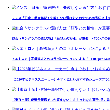
メンズ「日傘」徹底解説！失敗しない選び方とおすすめ商品紹介【20
似合うサングラスの選び方は「顔型との相性」が重要！バランスの良
＜エトロ＞｜髙橋海人とのコラボレーションによる「ETRO per Kait
【2026年ビジネススニーカー】今すぐ欲しいおすすめシューズブラ
【東京土産】伊勢丹新宿でしか買えない！ おしゃれなお菓子9選。常