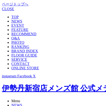
ページトップへ
CLOSE
TOP
NEWS
EVENT
FEATURE
RECOMMEND
Q&A
PHOTO
RANKING
BRAND INDEX
FLOOR GUIDE
SERVICE
CONTACT
ONLINE STORE
instagram
Facebook
X
伊勢丹新宿店メンズ館 公式メディア -
Menu
NEWS