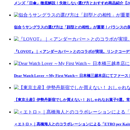
メンズ「日傘」徹底解説！失敗しない選び方とおすすめ商品紹介【20
似合うサングラスの選び方は「顔型との相性」が重要！バランスの良
『LOVOT』｜＜アンダーカバー＞とのコラボが実現。リンクコー
Dear Watch Lover ～My First Watch～ 日本橋三越本店
【東京土産】伊勢丹新宿でしか買えない！ おしゃれなお菓子9選。常
＜エトロ＞｜髙橋海人とのコラボレーションによる「ETRO per Kait