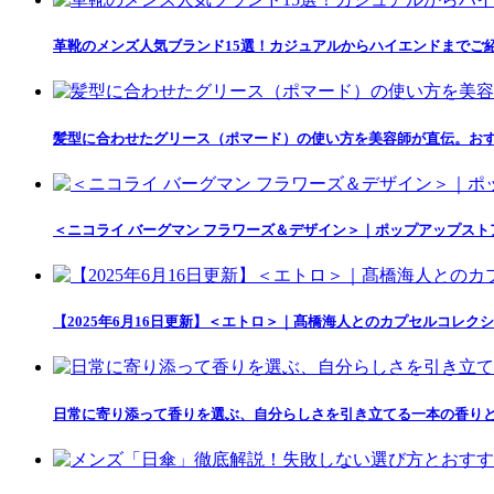
革靴のメンズ人気ブランド15選！カジュアルからハイエンドまでご
髪型に合わせたグリース（ポマード）の使い方を美容師が直伝。おす
＜ニコライ バーグマン フラワーズ＆デザイン＞｜ポップアップス
【2025年6月16日更新】＜エトロ＞｜髙橋海人とのカプセルコレクション「
日常に寄り添って香りを選ぶ、自分らしさを引き立てる一本の香りとの出会い「