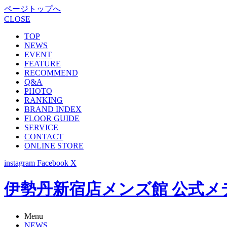
ページトップへ
CLOSE
TOP
NEWS
EVENT
FEATURE
RECOMMEND
Q&A
PHOTO
RANKING
BRAND INDEX
FLOOR GUIDE
SERVICE
CONTACT
ONLINE STORE
instagram
Facebook
X
伊勢丹新宿店メンズ館 公式メディア -
Menu
NEWS