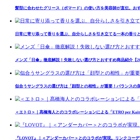
髪型に合わせたグリース（ポマード）の使い方を美容師が直伝。おす
日常に寄り添って香りを選ぶ、自分らしさを引き立てる一本の香りとの出会い「
メンズ「日傘」徹底解説！失敗しない選び方とおすすめ商品紹介【20
似合うサングラスの選び方は「顔型との相性」が重要！バランスの良
＜エトロ＞｜髙橋海人とのコラボレーションによる「ETRO per Kait
『LOVOT』｜＜アンダーカバー＞とのコラボが実現。リンクコー