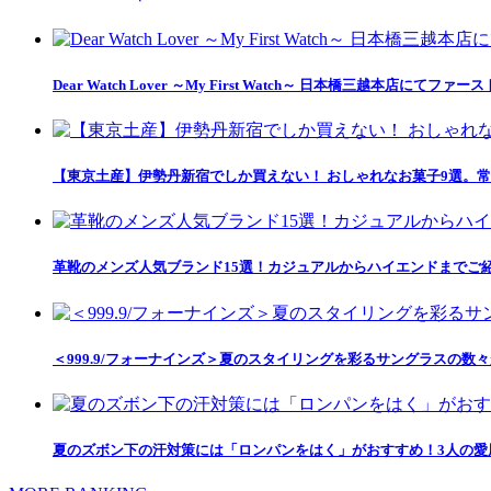
Dear Watch Lover ～My First Watch～ 日本橋三越本店
【東京土産】伊勢丹新宿でしか買えない！ おしゃれなお菓子9選。常
革靴のメンズ人気ブランド15選！カジュアルからハイエンドまでご
＜999.9/フォーナインズ＞夏のスタイリングを彩るサングラスの数
夏のズボン下の汗対策には「ロンパンをはく」がおすすめ！3人の愛用