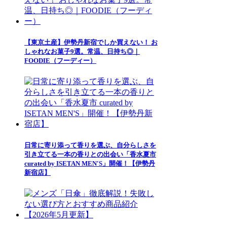
【東京土産】伊勢丹新宿でしか買えない！ お
しゃれなお菓子9選。常温、日持ち◎｜
FOODIE（フーディー）
日常に寄り添って香りを選ぶ、自分らしさを
引き立てる一本の香りとの出会い「香水夏市
curated by ISETAN MEN'S」開催！【伊勢丹
新宿店】