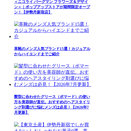
＜ニコライ バーグマン フラワーズ＆デザイ
ン＞｜ポップアップストアが期間限定オープ
ン！【伊勢丹新宿店】
革靴のメンズ人気ブランド15選！カジュアル
からハイエンドまでご紹介
髪型に合わせたグリース（ポマード）の使い
方を美容師が直伝。おすすめのヘアスタイリ
ング剤選びに悩むメンズは必見！【2026年7
月更新】