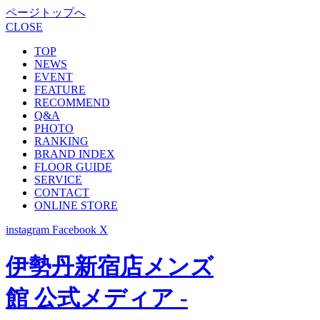
ページトップへ
CLOSE
TOP
NEWS
EVENT
FEATURE
RECOMMEND
Q&A
PHOTO
RANKING
BRAND INDEX
FLOOR GUIDE
SERVICE
CONTACT
ONLINE STORE
instagram
Facebook
X
伊勢丹新宿店メンズ
館 公式メディア -