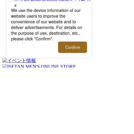
2026.08.12 - 09.01
＜Re made in tokyo japan＞｜1枚でサマにな
る、夏を品よく快適に過ごすTシャツやカッ
トソーをご紹介！【伊勢丹新宿店】
FEATURE
過去の記事まで読み返したくなる連載記事
を公開中！
2026.08.07 update