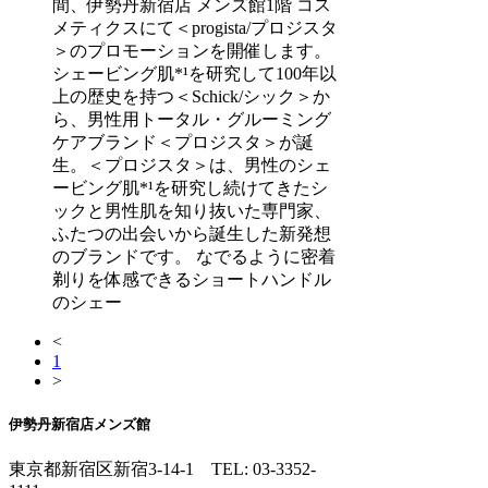
間、伊勢丹新宿店 メンズ館1階 コス
メティクスにて＜progista/プロジスタ
＞のプロモーションを開催します。
シェービング肌*¹を研究して100年以
上の歴史を持つ＜Schick/シック＞か
ら、男性用トータル・グルーミング
ケアブランド＜プロジスタ＞が誕
生。＜プロジスタ＞は、男性のシェ
ービング肌*¹を研究し続けてきたシ
ックと男性肌を知り抜いた専門家、
ふたつの出会いから誕生した新発想
のブランドです。 なでるように密着
剃りを体感できるショートハンドル
のシェー
<
1
>
伊勢丹新宿店メンズ館
東京都新宿区新宿3-14-1
TEL: 03-3352-