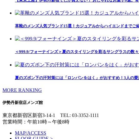
【東京土産】伊勢丹新宿でしか買えない！ おしゃれなお菓子9選。常
革靴のメンズ人気ブランド15選！カジュアルからハイエンドまでご
＜999.9/フォーナインズ＞夏のスタイリングを彩るサングラスの数
夏のズボン下の汗対策には「ロンパンをはく」がおすすめ！3人の愛用
MORE RANKING
伊勢丹新宿店メンズ館
東京都新宿区新宿3-14-1
TEL: 03-3352-1111
営業時間：午前10時～午後8時
MAP/ACCESS
FLOOR GUIDE >