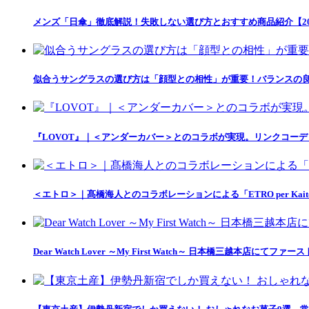
メンズ「日傘」徹底解説！失敗しない選び方とおすすめ商品紹介【20
似合うサングラスの選び方は「顔型との相性」が重要！バランスの良
『LOVOT』｜＜アンダーカバー＞とのコラボが実現。リンクコー
＜エトロ＞｜髙橋海人とのコラボレーションによる「ETRO per Kait
Dear Watch Lover ～My First Watch～ 日本橋三越本店