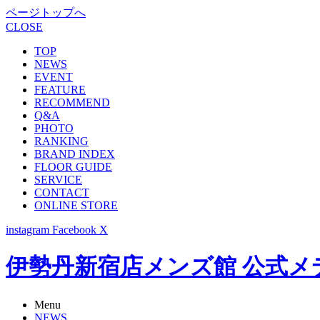
ページトップへ
CLOSE
TOP
NEWS
EVENT
FEATURE
RECOMMEND
Q&A
PHOTO
RANKING
BRAND INDEX
FLOOR GUIDE
SERVICE
CONTACT
ONLINE STORE
instagram
Facebook
X
伊勢丹新宿店メンズ館 公式メディア -
Menu
NEWS