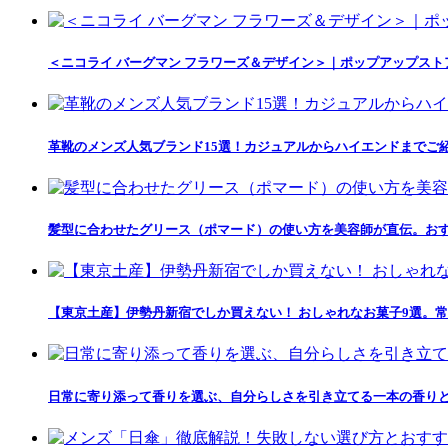
＜ニコライ バーグマン フラワーズ＆デザイン＞｜ポップアップス
革靴のメンズ人気ブランド15選！カジュアルからハイエンドまでご
髪型に合わせたグリース（ポマード）の使い方を美容師が直伝。おす
【東京土産】伊勢丹新宿でしか買えない！ おしゃれなお菓子9選。常
日常に寄り添って香りを選ぶ、自分らしさを引き立てる一本の香りとの出会い「