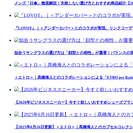
メンズ「日傘」徹底解説！失敗しない選び方とおすすめ商品紹介【20
『LOVOT』｜＜アンダーカバー＞とのコラボが実現。リンクコー
似合うサングラスの選び方は「顔型との相性」が重要！バランスの良
＜エトロ＞｜髙橋海人とのコラボレーションによる「ETRO per Kait
【2026年ビジネススニーカー】今すぐ欲しいおすすめシューズブラ
【2025年6月16日更新】＜エトロ＞｜髙橋海人とのカプセルコレクション「