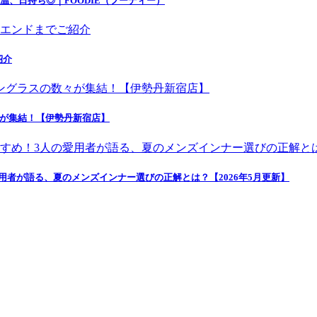
温、日持ち◎｜FOODIE（フーディー）
紹介
々が集結！【伊勢丹新宿店】
者が語る、夏のメンズインナー選びの正解とは？【2026年5月更新】